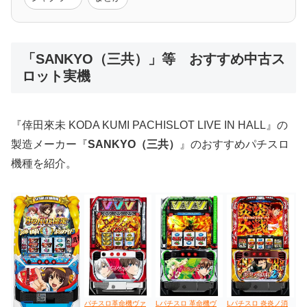
低価格おすすめ
「SANKYO（三共）」等 おすすめ中古ス
ロット実機
値下げ台
ディスクアップ
エウレカ
新鬼武者
ひぐらし
『倖田來未 KODA KUMI PACHISLOT LIVE IN HALL』の
製造メーカー『
SANKYO（三共）
』のおすすめパチスロ
機種を紹介。
パチスロ革命機ヴァ
Lパチスロ 革命機ヴ
Lパチスロ 炎炎ノ消