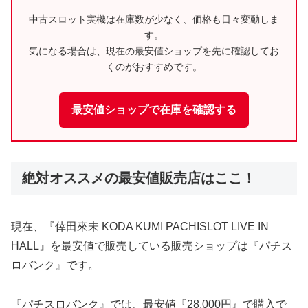
中古スロット実機は在庫数が少なく、価格も日々変動しま
す。
気になる場合は、現在の最安値ショップを先に確認してお
くのがおすすめです。
最安値ショップで在庫を確認する
絶対オススメの最安値販売店はここ！
現在、『倖田來未 KODA KUMI PACHISLOT LIVE IN
HALL』を最安値で販売している販売ショップは『パチス
ロバンク』です。
『パチスロバンク』では、最安値『28,000円』で購入で