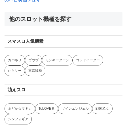
他のスロット機種を探す
スマスロ人気機種
カバネリ
ヴヴヴ
モンキーターン
ゴッドイーター
からサー
東京喰種
萌えスロ
まどか☆マギカ
ToLOVEる
ツインエンジェル
戦国乙女
シンフォギア