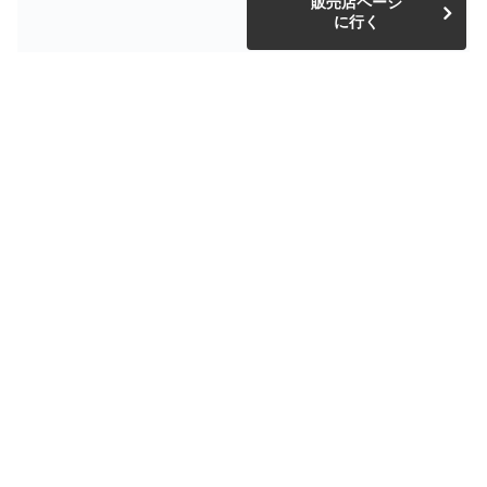
販売店ページ
に行く