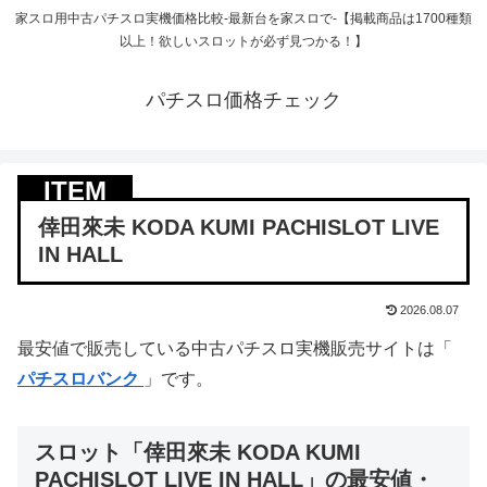
家スロ用中古パチスロ実機価格比較-最新台を家スロで-【掲載商品は1700種類
以上！欲しいスロットが必ず見つかる！】
パチスロ価格チェック
倖田來未 KODA KUMI PACHISLOT LIVE
IN HALL
2026.08.07
最安値で販売している中古パチスロ実機販売サイトは「
パチスロバンク
」です。
スロット「倖田來未 KODA KUMI
PACHISLOT LIVE IN HALL」の最安値・