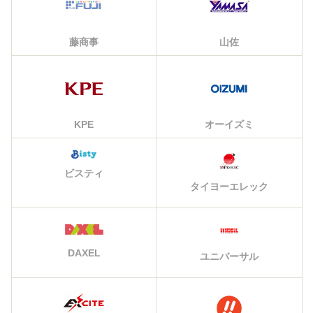
藤商事
山佐
KPE
オーイズミ
ビスティ
タイヨーエレック
DAXEL
ユニバーサル