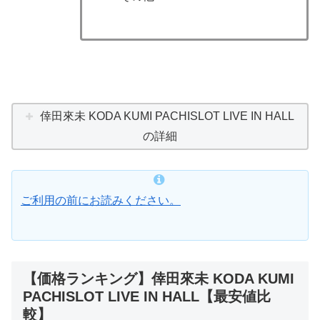
倖田來未 KODA KUMI PACHISLOT LIVE IN HALL
の詳細
ご利用の前にお読みください。
【価格ランキング】倖田來未 KODA KUMI
PACHISLOT LIVE IN HALL【最安値比
較】