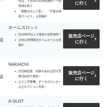
合は、１台分のみ送料無料！一部
に行く
地域を除く
「複数台セット割」、「不要台回
収サービス」も実施中
ホームスロット
50,000円以上で基本の送料無料！
販売店ページ
認
お得な時間限定タイムセールも実
に行く
施中
NAKAICHI
注文確定後、在庫があれば翌２営
販売店ページ
認
業日以内で発送！
に行く
コイン不要機、データカウンター
などオプション充実！
A-SLOT