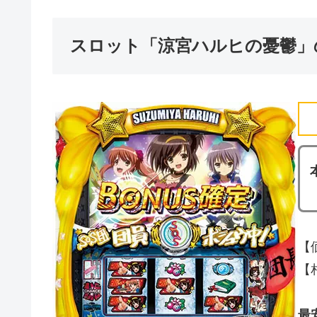
スロット「涼宮ハルヒの憂鬱」
【
【相
最