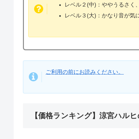
レベル２(中)：ややうるさく
レベル３(大)：かなり音が
ご利用の前にお読みください。
【価格ランキング】涼宮ハルヒ