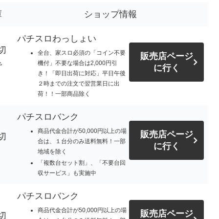
庫
ショップ情報
パチスロわっしょい
切
全台、家スロ必須の「コイン不要
販売店ページ
機付」不要な場合は2,000円引
で
に行く
き！「即日出荷に対応」平日午後
。
２時までの注文で翌営業日に出
荷！！一部商品除く
パチスロバンク
商品代金合計が50,000円以上の場
販売店ページ
切
合は、１台分のみ送料無料！一部
に行く
地域を除く
「複数台セット割」、「不要台回
収サービス」も実施中
パチスロバンク
商品代金合計が50,000円以上の場
販売店ページ
切