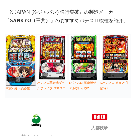
『X JAPAN (X-ジャパン) 強行突破』の製造メーカー
『
SANKYO（三共）
』のおすすめパチスロ機種を紹介。
パチスロ革命機ヴァ
Lパチスロ 革命機ヴ
Lパチスロ 炎炎ノ消
ルブレイブ(スマスロ)
ァルヴレイヴ2
防隊2
涼宮ハルヒの憂鬱
大都技研