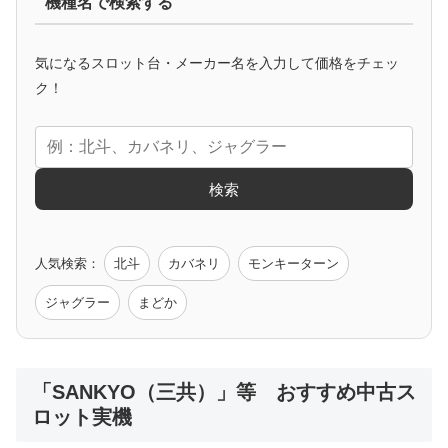
機種名で検索する
マイジャグ
ファンキー
アイム
ゴージャグ
ハッピー
気になるスロット台・メーカー名を入力して価格をチェッ
アニメタイアップ
ク！
エヴァ
コードギアス
化物語
炎炎ノ消防隊
ガンダム
検索
ゲーム原作
人気検索：
北斗
カバネリ
モンキーターン
モンハン
バイオ
ペルソナ
ゴッドイーター
鉄拳
ジャグラー
まどか
低価格おすすめ
「SANKYO（三共）」等 おすすめ中古ス
ロット実機
値下げ台
ディスクアップ
エウレカ
新鬼武者
ひぐらし