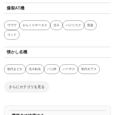
爆裂AT機
ヴヴヴ
からくりサーカス
北斗
バジリスク
凱旋
ゴッド
懐かし名機
初代まどか
北斗転生
バジ絆
ハーデス
初代ギアス
さらにカテゴリを見る
ジャグラー系