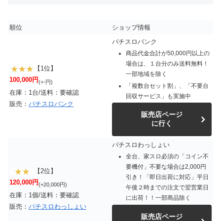
順位
ショップ情報
パチスロバンク
商品代金合計が50,000円以上の
場合は、１台分のみ送料無料！
【1位】
一部地域を除く
100,000円
(+-円)
「複数台セット割」、「不要台
在庫：1台/送料：要確認
回収サービス」も実施中
販売：
パチスロバンク
販売店ページ
に行く
パチスロわっしょい
全台、家スロ必須の「コイン不
要機付」不要な場合は2,000円
【2位】
引き！「即日出荷に対応」平日
120,000円
(+20,000円)
午後２時までの注文で翌営業日
在庫：1個/送料：要確認
に出荷！！一部商品除く
販売：
パチスロわっしょい
販売店ページ