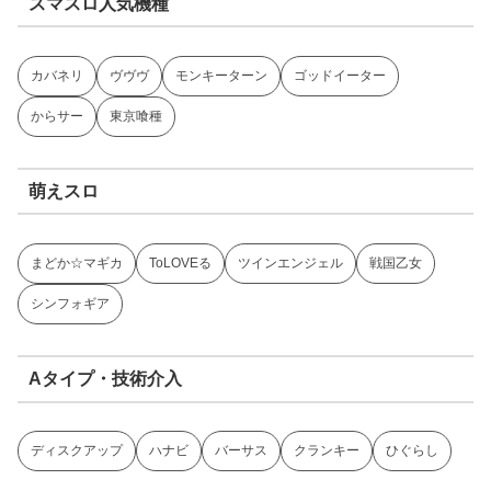
スマスロ人気機種
カバネリ
ヴヴヴ
モンキーターン
ゴッドイーター
からサー
東京喰種
萌えスロ
まどか☆マギカ
ToLOVEる
ツインエンジェル
戦国乙女
シンフォギア
Aタイプ・技術介入
ディスクアップ
ハナビ
バーサス
クランキー
ひぐらし