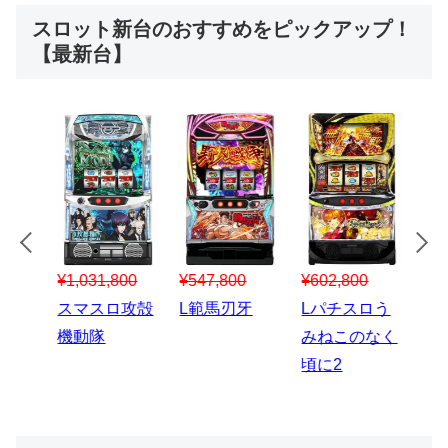
スロット新台のおすすめをピックアップ！
【最新台】
¥547,800
¥150,000
00
¥1,867,800
¥3
スマスロハナ
スマスロ秘宝
スロう
Lパチスロ 炎
ス
ビ
伝
のなく
炎ノ消防隊2
6