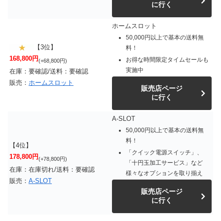
に行く
ホームスロット
50,000円以上で基本の送料無
【3位】
料！
168,800円
お得な時間限定タイムセールも
(+68,800円)
実施中
在庫：要確認/送料：要確認
販売：
ホームスロット
販売店ページ
に行く
A-SLOT
50,000円以上で基本の送料無
料！
【4位】
「クイック電源スイッチ」、
178,800円
(+78,800円)
「十円玉加工サービス」など
在庫：在庫切れ/送料：要確認
様々なオプションを取り揃え
販売：
A-SLOT
販売店ページ
に行く