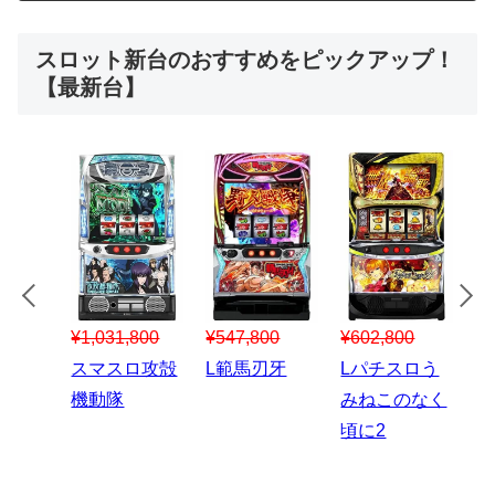
スロット新台のおすすめをピックアップ！
【最新台】
¥547,800
¥150,000
47,800
¥602,800
スマスロハナ
スマスロ秘宝
範馬刃牙
Lパチスロう
ビ
伝
みねこのなく
頃に2