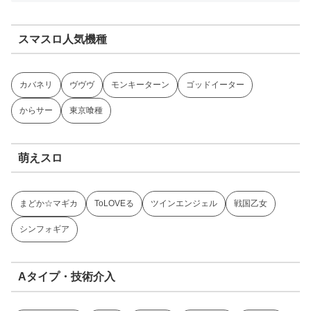
スマスロ人気機種
カバネリ
ヴヴヴ
モンキーターン
ゴッドイーター
からサー
東京喰種
萌えスロ
まどか☆マギカ
ToLOVEる
ツインエンジェル
戦国乙女
シンフォギア
Aタイプ・技術介入