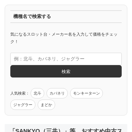
ジャグラー系
機種名で検索する
マイジャグ
ファンキー
アイム
ゴージャグ
ハッピー
気になるスロット台・メーカー名を入力して価格をチェッ
アニメタイアップ
ク！
エヴァ
コードギアス
化物語
炎炎ノ消防隊
ガンダム
検索
ゲーム原作
人気検索：
北斗
カバネリ
モンキーターン
モンハン
バイオ
ペルソナ
ゴッドイーター
鉄拳
ジャグラー
まどか
低価格おすすめ
「SANKYO（三共）」等 おすすめ中古ス