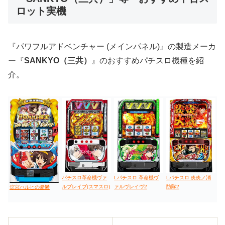
ロット実機
値下げ台
ディスクアップ
エウレカ
新鬼武者
ひぐらし
『パワフルアドベンチャー (メインパネル)』の製造メーカ
ー『
SANKYO（三共）
』のおすすめパチスロ機種を紹
介。
パチスロ革命機ヴァ
Lパチスロ 革命機ヴ
Lパチスロ 炎炎ノ消
ルブレイブ(スマスロ)
ァルヴレイヴ2
防隊2
涼宮ハルヒの憂鬱