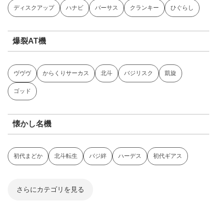
ディスクアップ
ハナビ
バーサス
クランキー
ひぐらし
爆裂AT機
ヴヴヴ
からくりサーカス
北斗
バジリスク
凱旋
ゴッド
懐かし名機
初代まどか
北斗転生
バジ絆
ハーデス
初代ギアス
さらにカテゴリを見る