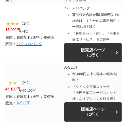
パチスロバンク
商品代金合計が50,000円以上の
場合は、１台分のみ送料無料！
【1位】
一部地域を除く
15,000円
(+-円)
「複数台セット割」、「不要台
在庫：在庫切れ/送料：要確認
回収サービス」も実施中
販売：
パチスロバンク
販売店ページ
に行く
A-SLOT
50,000円以上で基本の送料無
料！
【2位】
「クイック電源スイッチ」、
45,100円
(+30,100円)
「十円玉加工サービス」など
在庫：在庫切れ/送料：要確認
様々なオプションを取り揃え
販売：
A-SLOT
販売店ページ
に行く