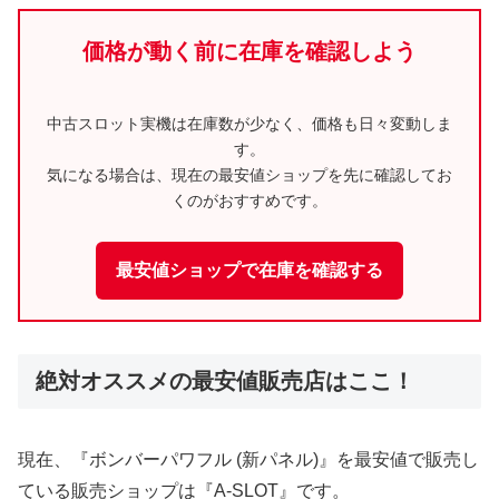
価格が動く前に在庫を確認しよう
中古スロット実機は在庫数が少なく、価格も日々変動しま
す。
気になる場合は、現在の最安値ショップを先に確認してお
くのがおすすめです。
最安値ショップで在庫を確認する
絶対オススメの最安値販売店はここ！
現在、『ボンバーパワフル (新パネル)』を最安値で販売し
ている販売ショップは『A-SLOT』です。