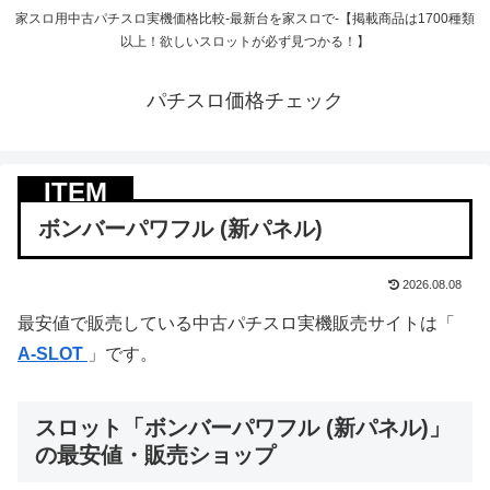
家スロ用中古パチスロ実機価格比較-最新台を家スロで-【掲載商品は1700種類
以上！欲しいスロットが必ず見つかる！】
パチスロ価格チェック
ボンバーパワフル (新パネル)
2026.08.08
最安値で販売している中古パチスロ実機販売サイトは「
A-SLOT
」です。
スロット「ボンバーパワフル (新パネル)」
の最安値・販売ショップ