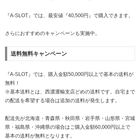
『A-SLOT』では、最安値『40,500円』で購入できます。
さらにおすすめのキャンペーンも実施中。
送料無料キャンペーン
『A-SLOT』では、購入金額50,000円以上で基本の送料が
無料！
※基本送料とは、西濃運輸支店どめの送料です。自宅まで
の配送を希望する場合は追加の送料が発生します。
配送先が北海道・青森県・秋田県・岩手県・山形県・宮城
県・福島県・沖縄県の場合はご購入金額60,000円以上で
基本の送料が無料となります。