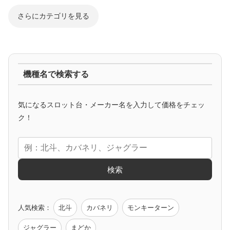
さらにカテゴリを見る
ジャグラー系
機種名で検索する
マイジャグ
ファンキー
アイム
ゴージャグ
ハッピー
気になるスロット台・メーカー名を入力して価格をチェッ
アニメタイアップ
ク！
エヴァ
コードギアス
化物語
炎炎ノ消防隊
ガンダム
検索
ゲーム原作
人気検索：
北斗
カバネリ
モンキーターン
モンハン
バイオ
ペルソナ
ゴッドイーター
鉄拳
ジャグラー
まどか