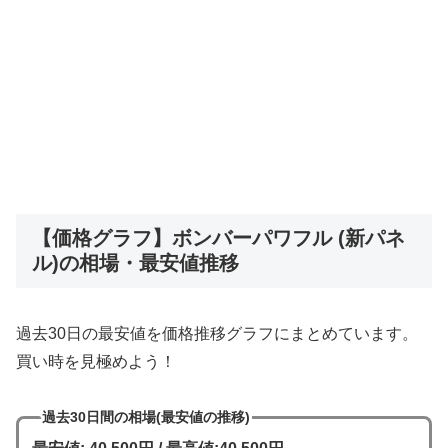
【価格グラフ】ボンバーパワフル (新パネ
ル)の相場・最安値推移
過去30日の最安値を価格推移グラフにまとめています。
買い時を見極めよう！
過去30日間の相場(最安値の推移)