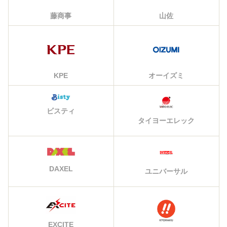
藤商事
山佐
KPE
オーイズミ
ビスティ
タイヨーエレック
DAXEL
ユニバーサル
EXCITE