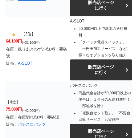
販売店ページ
に行く
A-SLOT
50,000円以上で基本の送料無
【3位】
料！
64,100円
「クイック電源スイッチ」、
(+31,100円)
「十円玉加工サービス」など
在庫：残りあとわずか/送料：要確
様々なオプションを取り揃え
認
販売：
A-SLOT
販売店ページ
に行く
パチスロバンク
商品代金合計が50,000円以上の
場合は、１台分のみ送料無料！
【4位】
一部地域を除く
75,000円
(+42,000円)
「複数台セット割」、「不要台
在庫：在庫切れ/送料：要確認
回収サービス」も実施中
販売：
パチスロバンク
販売店ページ
に行く