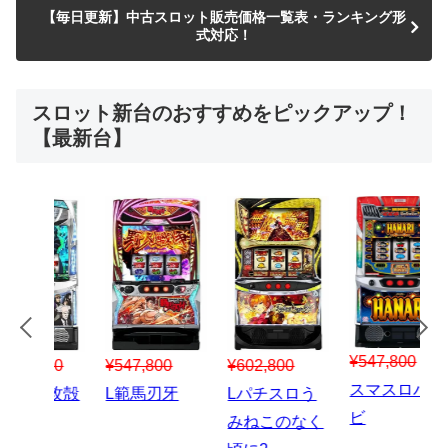
【毎日更新】中古スロット販売価格一覧表・ランキング形
式対応！
スロット新台のおすすめをピックアップ！
【最新台】
¥547,800
¥150,000
00
¥1,867,800
¥3
スマスロハナ
スマスロ秘宝
スロう
Lパチスロ 炎
ス
ビ
伝
のなく
炎ノ消防隊2
6