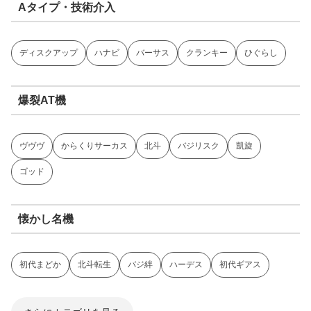
Aタイプ・技術介入
ディスクアップ
ハナビ
バーサス
クランキー
ひぐらし
爆裂AT機
ヴヴヴ
からくりサーカス
北斗
バジリスク
凱旋
ゴッド
懐かし名機
初代まどか
北斗転生
バジ絆
ハーデス
初代ギアス