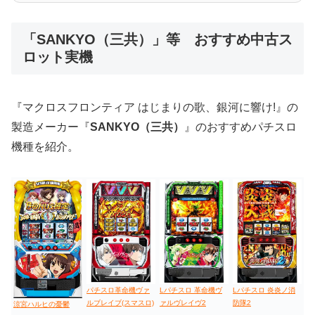
低価格おすすめ
「SANKYO（三共）」等 おすすめ中古ス
ロット実機
値下げ台
ディスクアップ
エウレカ
新鬼武者
ひぐらし
『マクロスフロンティア はじまりの歌、銀河に響け!』の
製造メーカー『
SANKYO（三共）
』のおすすめパチスロ
機種を紹介。
パチスロ革命機ヴァ
Lパチスロ 革命機ヴ
Lパチスロ 炎炎ノ消
ルブレイブ(スマスロ)
ァルヴレイヴ2
防隊2
涼宮ハルヒの憂鬱