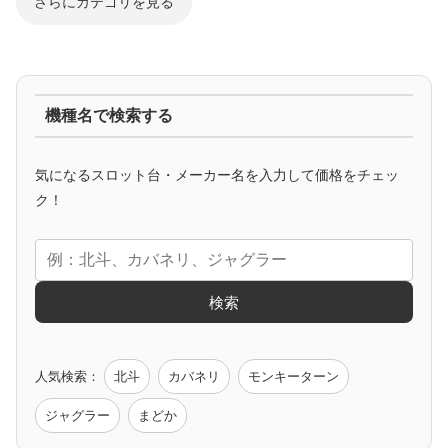
さらにカテゴリを見る
ジャグラー系
機種名で検索する
マイジャグ
ファンキー
アイム
ゴージャグ
ハッピー
気になるスロット台・メーカー名を入力して価格をチェッ
アニメタイアップ
ク！
エヴァ
コードギアス
化物語
炎炎ノ消防隊
ガンダム
検索
ゲーム原作
人気検索：
北斗
カバネリ
モンキーターン
モンハン
バイオ
ペルソナ
ゴッドイーター
鉄拳
ジャグラー
まどか