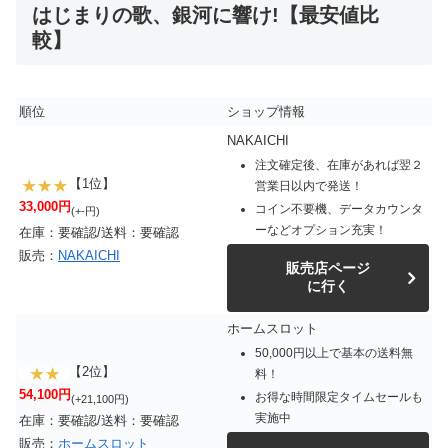
はじまりの歌、銀河に響け!【最安値比
較】
順位
ショップ情報
NAKAICHI
注文確定後、在庫があれば翌２
【1位】
営業日以内で発送！
33,000円
コイン不要機、データカウンタ
(+-円)
ーなどオプション充実！
在庫：要確認/送料：要確認
販売：
NAKAICHI
販売店ページ
に行く
ホームスロット
50,000円以上で基本の送料無
【2位】
料！
54,100円
お得な時間限定タイムセールも
(+21,100円)
実施中
在庫：要確認/送料：要確認
販売：
ホームスロット