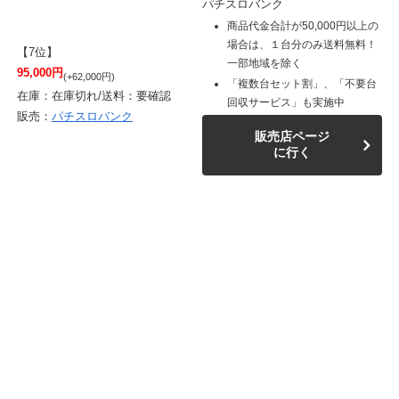
パチスロバンク
商品代金合計が50,000円以上の
場合は、１台分のみ送料無料！
【7位】
一部地域を除く
95,000円
(+62,000円)
「複数台セット割」、「不要台
在庫：在庫切れ/送料：要確認
回収サービス」も実施中
販売：
パチスロバンク
販売店ページ
に行く