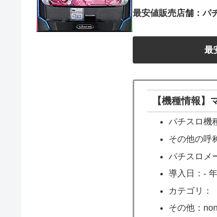
最安値販売店舗：パ
最
【機種情報】マ
パチスロ機種
その他の呼称
パチスロメー
導入日：- 年 
カテゴリ：
その他：non