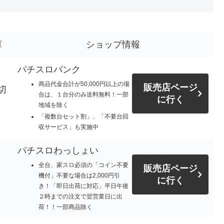
庫
ショップ情報
パチスロバンク
商品代金合計が50,000円以上の場
販売店ページ
切
合は、１台分のみ送料無料！一部
に行く
地域を除く
「複数台セット割」、「不要台回
収サービス」も実施中
パチスロわっしょい
全台、家スロ必須の「コイン不要
販売店ページ
機付」不要な場合は2,000円引
に行く
き！「即日出荷に対応」平日午後
２時までの注文で翌営業日に出
荷！！一部商品除く