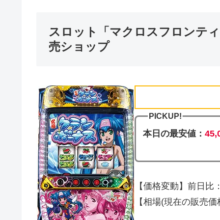
スロット「マクロスフロンティア
売ショップ
PICKUP!
本日の最安値：
45
【価格変動】前日比：0
【相場(現在の販売価格)】