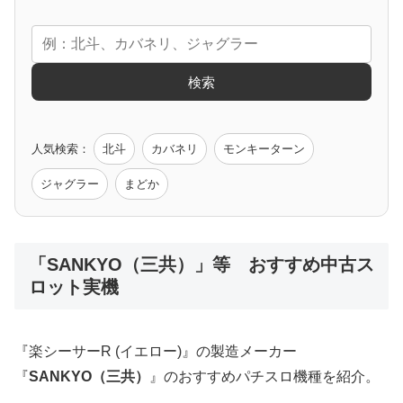
エヴァ
コードギアス
化物語
炎炎ノ消防隊
ガンダム
検索
ゲーム原作
人気検索：
北斗
カバネリ
モンキーターン
モンハン
バイオ
ペルソナ
ゴッドイーター
鉄拳
ジャグラー
まどか
低価格おすすめ
「SANKYO（三共）」等 おすすめ中古ス
ロット実機
値下げ台
ディスクアップ
エウレカ
新鬼武者
ひぐらし
『楽シーサーR (イエロー)』の製造メーカー
『
SANKYO（三共）
』のおすすめパチスロ機種を紹介。