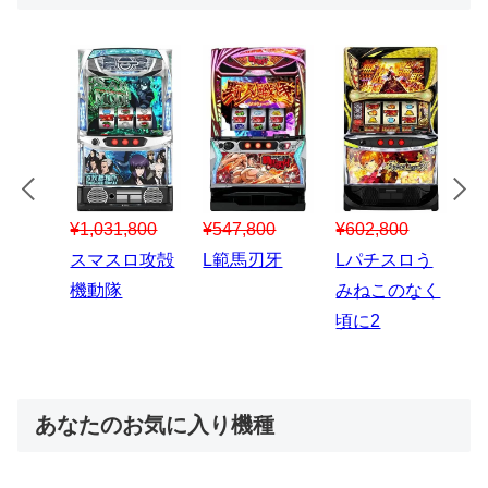
¥547,800
¥150,000
00
¥1,867,800
¥3
スマスロハナ
スマスロ秘宝
スロう
Lパチスロ 炎
ス
ビ
伝
のなく
炎ノ消防隊2
6
あなたのお気に入り機種