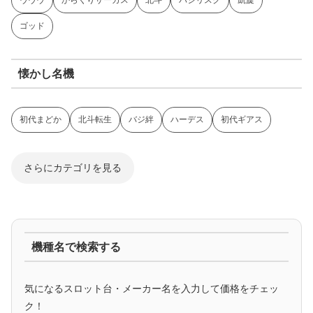
ゴッド
懐かし名機
初代まどか
北斗転生
バジ絆
ハーデス
初代ギアス
さらにカテゴリを見る
ジャグラー系
機種名で検索する
マイジャグ
ファンキー
アイム
ゴージャグ
ハッピー
気になるスロット台・メーカー名を入力して価格をチェッ
アニメタイアップ
ク！