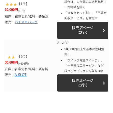
場合は、１台分のみ送料無料！
【1位】
一部地域を除く
30,000円
(+-円)
「複数台セット割」、「不要台
在庫：在庫切れ/送料：要確認
回収サービス」も実施中
販売：
パチスロバンク
販売店ページ
に行く
A-SLOT
50,000円以上で基本の送料無
料！
【2位】
「クイック電源スイッチ」、
30,608円
(+608円)
「十円玉加工サービス」など
在庫：在庫切れ/送料：要確認
様々なオプションを取り揃え
販売：
A-SLOT
販売店ページ
に行く