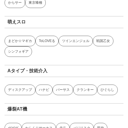
からサー
東京喰種
萌えスロ
まどか☆マギカ
ToLOVEる
ツインエンジェル
戦国乙女
シンフォギア
Aタイプ・技術介入
ディスクアップ
ハナビ
バーサス
クランキー
ひぐらし
爆裂AT機
ヴヴヴ
からくりサーカス
北斗
バジリスク
凱旋