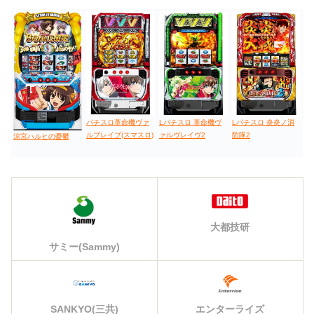
パチスロ革命機ヴァ
Lパチスロ 革命機ヴ
Lパチスロ 炎炎ノ消
ルブレイブ(スマスロ)
ァルヴレイヴ2
防隊2
涼宮ハルヒの憂鬱
大都技研
サミー(Sammy)
エンターライズ
SANKYO(三共)