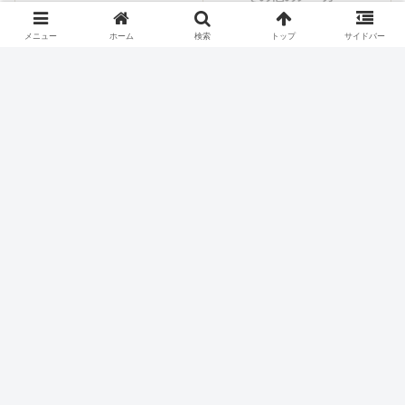
メニュー
ホーム
検索
トップ
サイドバー
シェアする
X
Facebook
はてブ
Pocket
LINE
コピー
ホーム
スロット機種
SANKYO(三共)
パチスロ価格チェック
お買い得ランキング
本日の値下げ
最新台から探す
メーカーから探す