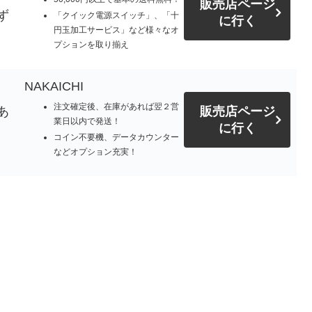
販売店ページ
ず
「クイック電源スイッチ」、「十
に行く
円玉加工サービス」など様々なオ
プションを取り揃え
NAKAICHI
注文確定後、在庫があれば翌２営
あ
販売店ページ
業日以内で発送！
に行く
コイン不要機、データカウンター
などオプション充実！