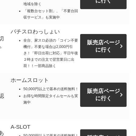
に行く
地域を除く
「複数台セット割」、「不要台回
収サービス」も実施中
パチスロわっしょい
切
全台、家スロ必須の「コイン不要
販売店ページ
機付」不要な場合は2,000円引
で
に行く
き！「即日出荷に対応」平日午後
。
２時までの注文で翌営業日に出
荷！！一部商品除く
ホームスロット
50,000円以上で基本の送料無料！
販売店ページ
認
お得な時間限定タイムセールも実
に行く
施中
A-SLOT
あ
50,000円以上で基本の送料無料！