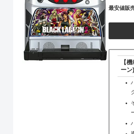
最安値販
【機
ーン