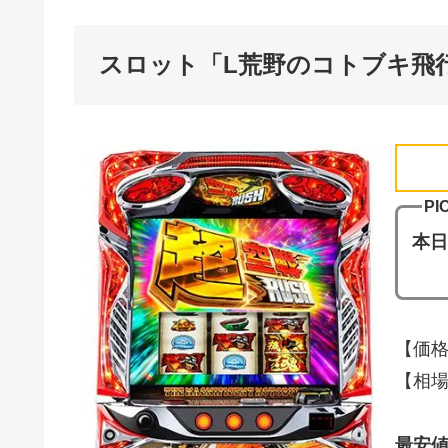
スロット「L荒野のコトブキ飛
PI
本
【価格
【相場(
最安