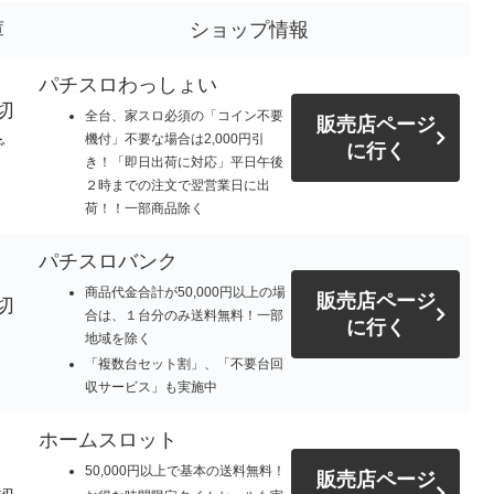
庫
ショップ情報
パチスロわっしょい
切
全台、家スロ必須の「コイン不要
販売店ページ
機付」不要な場合は2,000円引
で
に行く
き！「即日出荷に対応」平日午後
。
２時までの注文で翌営業日に出
荷！！一部商品除く
パチスロバンク
商品代金合計が50,000円以上の場
販売店ページ
切
合は、１台分のみ送料無料！一部
に行く
地域を除く
「複数台セット割」、「不要台回
収サービス」も実施中
ホームスロット
50,000円以上で基本の送料無料！
販売店ページ