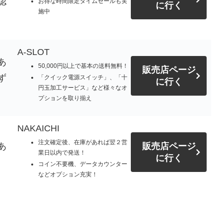
認
お得な時間限定タイムセールも実
に行く
施中
A-SLOT
あ
50,000円以上で基本の送料無料！
販売店ページ
ず
「クイック電源スイッチ」、「十
に行く
円玉加工サービス」など様々なオ
プションを取り揃え
NAKAICHI
注文確定後、在庫があれば翌２営
あ
販売店ページ
業日以内で発送！
に行く
コイン不要機、データカウンター
などオプション充実！