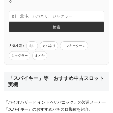
アニメタイアップ
ク！
エヴァ
コードギアス
化物語
炎炎ノ消防隊
ガンダム
検索
ゲーム原作
人気検索：
北斗
カバネリ
モンキーターン
モンハン
バイオ
ペルソナ
ゴッドイーター
鉄拳
ジャグラー
まどか
低価格おすすめ
「スパイキー」等 おすすめ中古スロット
実機
値下げ台
ディスクアップ
エウレカ
新鬼武者
ひぐらし
『バイオハザード イントゥザパニック』の製造メーカー
『
スパイキー
』のおすすめパチスロ機種を紹介。