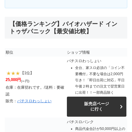
【価格ランキング】バイオハザード イン
トゥザパニック【最安値比較】
順位
ショップ情報
パチスロわっしょい
全台、家スロ必須の「コイン不
【1位】
要機付」不要な場合は2,000円
25,000円
引き！「即日出荷に対応」平日
(+-円)
午後２時までの注文で翌営業日
在庫：在庫切れです。/送料：要確
に出荷！！一部商品除く
認
販売：
パチスロわっしょい
販売店ページ
に行く
パチスロバンク
商品代金合計が50,000円以上の