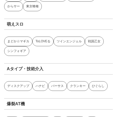
からサー
東京喰種
萌えスロ
まどか☆マギカ
ToLOVEる
ツインエンジェル
戦国乙女
シンフォギア
Aタイプ・技術介入
ディスクアップ
ハナビ
バーサス
クランキー
ひぐらし
爆裂AT機