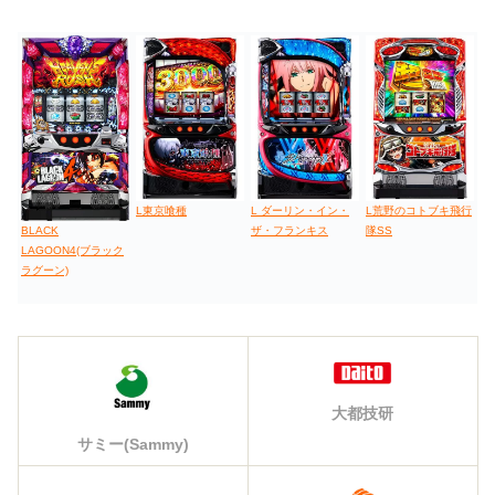
L東京喰種
L ダーリン・イン・
L荒野のコトブキ飛行
ザ・フランキス
隊SS
BLACK
LAGOON4(ブラック
ラグーン)
大都技研
サミー(Sammy)