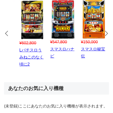
¥547,800
¥150,000
00
¥1,867,800
¥3
スマスロハナ
スマスロ秘宝
スロう
Lパチスロ 炎
ス
ビ
伝
のなく
炎ノ消防隊2
6
あなたのお気に入り機種
(未登録)ここにあなたのお気に入り機種が表示されます。