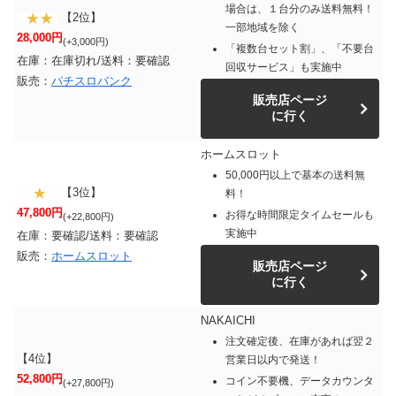
場合は、１台分のみ送料無料！
【2位】
一部地域を除く
28,000円
(+3,000円)
「複数台セット割」、「不要台
在庫：在庫切れ/送料：要確認
回収サービス」も実施中
販売：
パチスロバンク
販売店ページ
に行く
ホームスロット
50,000円以上で基本の送料無
【3位】
料！
47,800円
お得な時間限定タイムセールも
(+22,800円)
実施中
在庫：要確認/送料：要確認
販売：
ホームスロット
販売店ページ
に行く
NAKAICHI
注文確定後、在庫があれば翌２
【4位】
営業日以内で発送！
52,800円
コイン不要機、データカウンタ
(+27,800円)