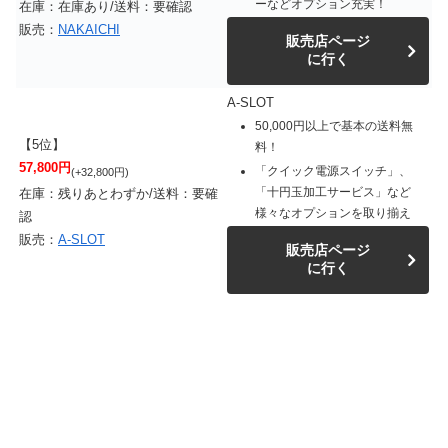
ーなどオプション充実！
在庫：在庫あり/送料：要確認
販売：
NAKAICHI
販売店ページ
に行く
A-SLOT
50,000円以上で基本の送料無
【5位】
料！
57,800円
「クイック電源スイッチ」、
(+32,800円)
「十円玉加工サービス」など
在庫：残りあとわずか/送料：要確
様々なオプションを取り揃え
認
販売：
A-SLOT
販売店ページ
に行く