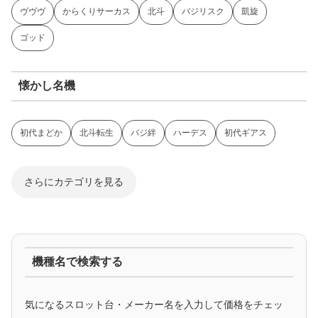
ヴヴヴ
からくりサーカス
北斗
バジリスク
凱旋
ゴッド
懐かし名機
初代まどか
北斗転生
バジ絆
ハーデス
初代ギアス
さらにカテゴリを見る
ジャグラー系
機種名で検索する
マイジャグ
ファンキー
アイム
ゴージャグ
ハッピー
気になるスロット台・メーカー名を入力して価格をチェッ