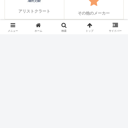
アリストクラート
その他のメーカー
メニュー
ホーム
検索
トップ
サイドバー
シェアする
X
Facebook
はてブ
Pocket
LINE
コピー
ホーム
スロット機種
スパイキー
パチスロ価格チェック
お買い得ランキング
本日の値下げ