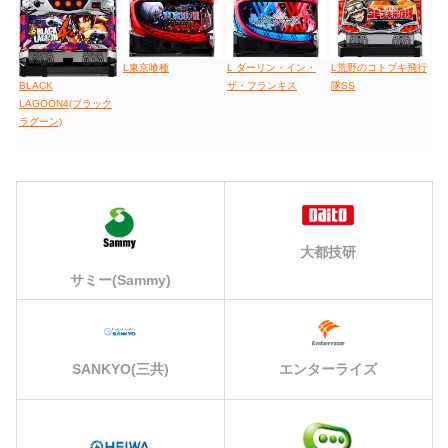
L東京喰種
L ダーリン・イン・
L荒野のコトブキ飛行
ザ・フランキス
隊SS
BLACK
LAGOON4(ブラック
ラグーン)
大都技研
サミー(Sammy)
エンターライズ
SANKYO(三共)