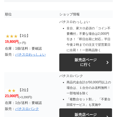
順位
ショップ情報
パチスロわっしょい
全台、家スロ必須の「コイン不
要機付」不要な場合は2,000円
【1位】
引き！「即日出荷に対応」平日
19,800円
(+-円)
午後２時までの注文で翌営業日
在庫：1個/送料：要確認
に出荷！！一部商品除く
販売：
パチスロわっしょい
販売店ページ
に行く
パチスロバンク
商品代金合計が50,000円以上の
場合は、１台分のみ送料無料！
【2位】
一部地域を除く
23,000円
(+3,200円)
「複数台セット割」、「不要台
在庫：1台/送料：要確認
回収サービス」も実施中
販売：
パチスロバンク
販売店ページ