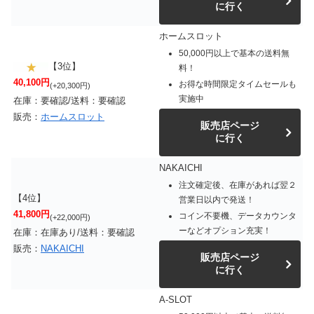
に行く
ホームスロット
50,000円以上で基本の送料無
【3位】
料！
40,100円
お得な時間限定タイムセールも
(+20,300円)
実施中
在庫：要確認/送料：要確認
販売：
ホームスロット
販売店ページ
に行く
NAKAICHI
注文確定後、在庫があれば翌２
【4位】
営業日以内で発送！
41,800円
コイン不要機、データカウンタ
(+22,000円)
ーなどオプション充実！
在庫：在庫あり/送料：要確認
販売：
NAKAICHI
販売店ページ
に行く
A-SLOT