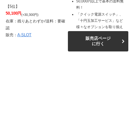
50,000円以上で基本の送料無
【5位】
料！
50,100円
「クイック電源スイッチ」、
(+30,300円)
「十円玉加工サービス」など
在庫：残りあとわずか/送料：要確
様々なオプションを取り揃え
認
販売：
A-SLOT
販売店ページ
に行く