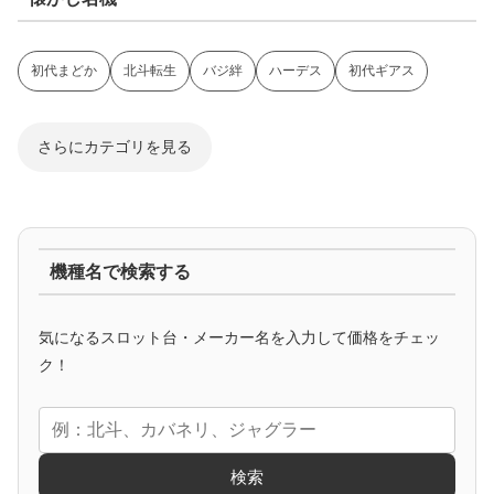
初代まどか
北斗転生
バジ絆
ハーデス
初代ギアス
さらにカテゴリを見る
ジャグラー系
機種名で検索する
マイジャグ
ファンキー
アイム
ゴージャグ
ハッピー
気になるスロット台・メーカー名を入力して価格をチェッ
アニメタイアップ
ク！
エヴァ
コードギアス
化物語
炎炎ノ消防隊
ガンダム
検索