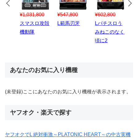
¥547,800
¥150,000
00
¥1,867,800
¥3
スマスロハナ
スマスロ秘宝
スロう
Lパチスロ 炎
ス
ビ
伝
のなく
炎ノ消防隊2
6
あなたのお気に入り機種
(未登録)ここにあなたのお気に入り機種が表示されます。
ヤフオク・楽天で探す
ヤフオクでL 絶対衝激～PLATONIC HEART～の中古実機