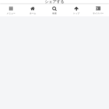
シェアする
X
Facebook
はてブ
メニュー
ホーム
検索
トップ
サイドバー
Pocket
LINE
コピー
#フォローする
ホーム
スロット機種
スパイキー
パチスロ価格チェック
お買い得ランキング
本日の値下げ