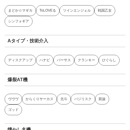
まどか☆マギカ
ToLOVEる
ツインエンジェル
戦国乙女
シンフォギア
Aタイプ・技術介入
ディスクアップ
ハナビ
バーサス
クランキー
ひぐらし
爆裂AT機
ヴヴヴ
からくりサーカス
北斗
バジリスク
凱旋
ゴッド
懐かし名機