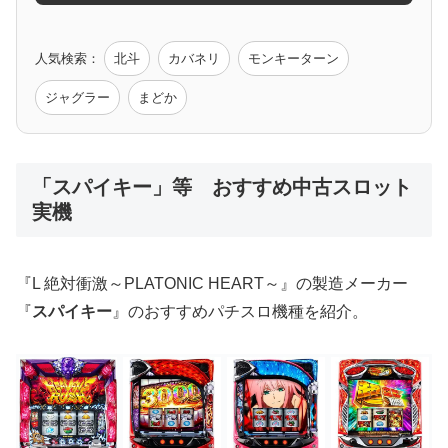
ゲーム原作
人気検索：
北斗
カバネリ
モンキーターン
モンハン
バイオ
ペルソナ
ゴッドイーター
鉄拳
ジャグラー
まどか
低価格おすすめ
「スパイキー」等 おすすめ中古スロット
実機
値下げ台
ディスクアップ
エウレカ
新鬼武者
ひぐらし
『L 絶対衝激～PLATONIC HEART～』の製造メーカー
『
スパイキー
』のおすすめパチスロ機種を紹介。