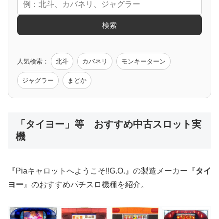
エヴァ
コードギアス
化物語
炎炎ノ消防隊
ガンダム
検索
ゲーム原作
人気検索：
北斗
カバネリ
モンキーターン
モンハン
バイオ
ペルソナ
ゴッドイーター
鉄拳
ジャグラー
まどか
低価格おすすめ
「タイヨー」等 おすすめ中古スロット実
機
値下げ台
ディスクアップ
エウレカ
新鬼武者
ひぐらし
『Piaキャロットへようこそ!!G.O.』の製造メーカー『
タイ
ヨー
』のおすすめパチスロ機種を紹介。