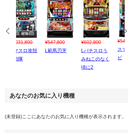
¥547,800
¥150,000
00
¥1,867,800
¥3
スマスロハナ
スマスロ秘宝
スロう
Lパチスロ 炎
ス
ビ
伝
のなく
炎ノ消防隊2
6
あなたのお気に入り機種
(未登録)ここにあなたのお気に入り機種が表示されます。