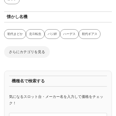
懐かし名機
初代まどか
北斗転生
バジ絆
ハーデス
初代ギアス
さらにカテゴリを見る
ジャグラー系
機種名で検索する
マイジャグ
ファンキー
アイム
ゴージャグ
ハッピー
気になるスロット台・メーカー名を入力して価格をチェッ
アニメタイアップ
ク！