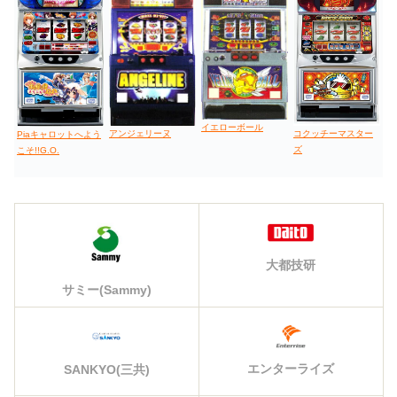
イエローボール
コクッチーマスター
アンジェリーヌ
Piaキャロットへよう
ズ
こそ!!G.O.
大都技研
サミー(Sammy)
エンターライズ
SANKYO(三共)