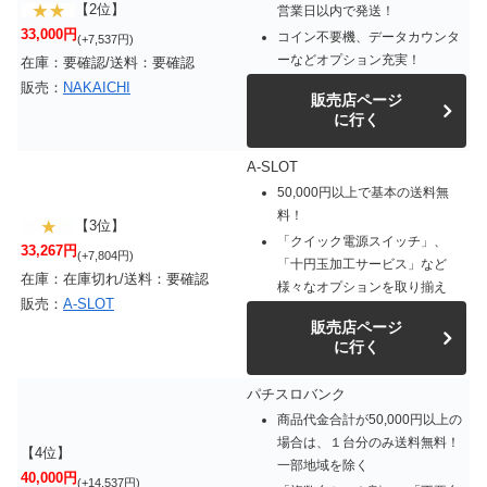
【2位】
営業日以内で発送！
33,000円
コイン不要機、データカウンタ
(+7,537円)
ーなどオプション充実！
在庫：要確認/送料：要確認
販売：
NAKAICHI
販売店ページ
に行く
A-SLOT
50,000円以上で基本の送料無
料！
【3位】
「クイック電源スイッチ」、
33,267円
(+7,804円)
「十円玉加工サービス」など
在庫：在庫切れ/送料：要確認
様々なオプションを取り揃え
販売：
A-SLOT
販売店ページ
に行く
パチスロバンク
商品代金合計が50,000円以上の
場合は、１台分のみ送料無料！
【4位】
一部地域を除く
40,000円
(+14,537円)