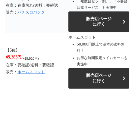
「複数台セット割」、「不要台
在庫：在庫切れ/送料：要確認
回収サービス」も実施中
販売：
パチスロバンク
販売店ページ
に行く
ホームスロット
50,000円以上で基本の送料無
【5位】
料！
45,383円
お得な時間限定タイムセールも
(+19,920円)
実施中
在庫：要確認/送料：要確認
販売：
ホームスロット
販売店ページ
に行く