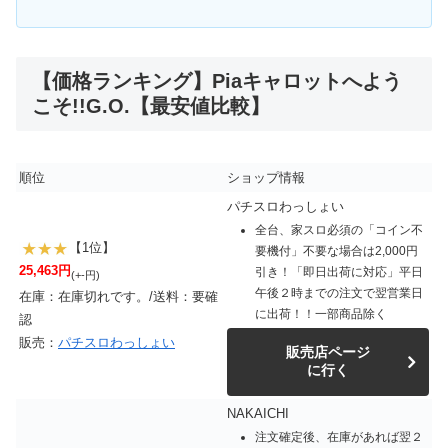
【価格ランキング】Piaキャロットへよう
こそ!!G.O.【最安値比較】
順位
ショップ情報
パチスロわっしょい
全台、家スロ必須の「コイン不
【1位】
要機付」不要な場合は2,000円
25,463円
引き！「即日出荷に対応」平日
(+-円)
午後２時までの注文で翌営業日
在庫：在庫切れです。/送料：要確
に出荷！！一部商品除く
認
販売：
パチスロわっしょい
販売店ページ
に行く
NAKAICHI
注文確定後、在庫があれば翌２