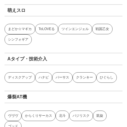
萌えスロ
まどか☆マギカ
ToLOVEる
ツインエンジェル
戦国乙女
シンフォギア
Aタイプ・技術介入
ディスクアップ
ハナビ
バーサス
クランキー
ひぐらし
爆裂AT機
ヴヴヴ
からくりサーカス
北斗
バジリスク
凱旋
ゴッド