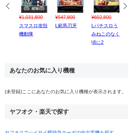
¥547,800
¥150,000
00
¥1,867,800
¥3
スマスロハナ
スマスロ秘宝
スロう
Lパチスロ 炎
ス
ビ
伝
のなく
炎ノ消防隊2
6
あなたのお気に入り機種
(未登録)ここにあなたのお気に入り機種が表示されます。
ヤフオク・楽天で探す
ヤフオクでハイサイ蝶特急ターボの中古実機を探す