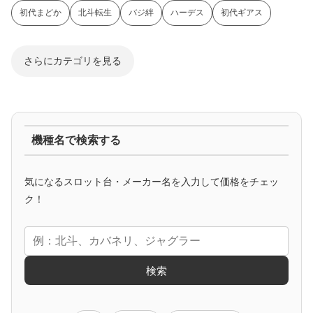
初代まどか
北斗転生
バジ絆
ハーデス
初代ギアス
さらにカテゴリを見る
ジャグラー系
機種名で検索する
マイジャグ
ファンキー
アイム
ゴージャグ
ハッピー
気になるスロット台・メーカー名を入力して価格をチェッ
アニメタイアップ
ク！
エヴァ
コードギアス
化物語
炎炎ノ消防隊
ガンダム
検索
ゲーム原作