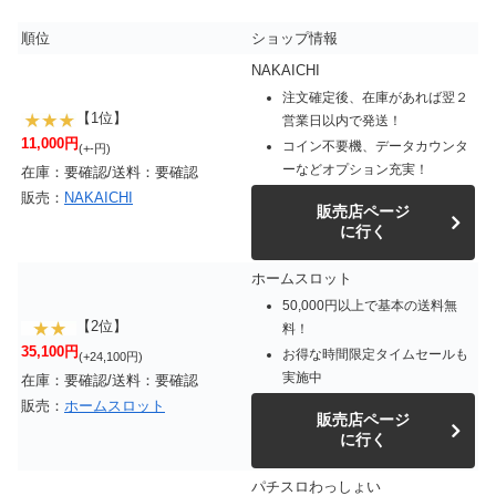
順位
ショップ情報
NAKAICHI
注文確定後、在庫があれば翌２
【1位】
営業日以内で発送！
11,000円
コイン不要機、データカウンタ
(+-円)
ーなどオプション充実！
在庫：要確認/送料：要確認
販売：
NAKAICHI
販売店ページ
に行く
ホームスロット
50,000円以上で基本の送料無
【2位】
料！
35,100円
お得な時間限定タイムセールも
(+24,100円)
実施中
在庫：要確認/送料：要確認
販売：
ホームスロット
販売店ページ
に行く
パチスロわっしょい