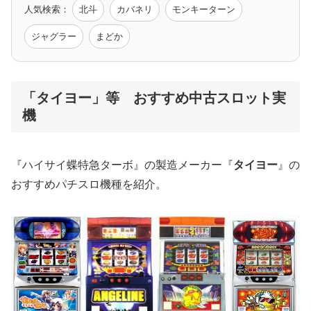
人気検索：
北斗
カバネリ
モンキーターン
モンハン
バイオ
ペルソナ
ゴッドイーター
鉄拳
ジャグラー
まどか
低価格おすすめ
「タイヨー」等 おすすめ中古スロット実
機
値下げ台
ディスクアップ
エウレカ
新鬼武者
ひぐらし
『ハイサイ蝶特急ターボ』の製造メーカー『
タイヨー
』の
おすすめパチスロ機種を紹介。