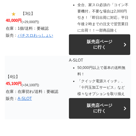
全台、家スロ必須の「コイン不
要機付」不要な場合は2,000円
【3位】
引き！「即日出荷に対応」平日
40,000円
(+29,000円)
午後２時までの注文で翌営業日
在庫：1個/送料：要確認
に出荷！！一部商品除く
販売：
パチスロわっしょい
販売店ページ
に行く
A-SLOT
50,000円以上で基本の送料無
料！
【4位】
「クイック電源スイッチ」、
45,100円
(+34,100円)
「十円玉加工サービス」など
在庫：在庫切れ/送料：要確認
様々なオプションを取り揃え
販売：
A-SLOT
販売店ページ
に行く