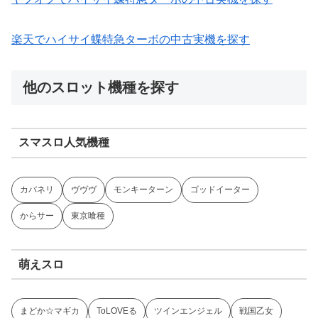
楽天でハイサイ蝶特急ターボの中古実機を探す
他のスロット機種を探す
スマスロ人気機種
カバネリ
ヴヴヴ
モンキーターン
ゴッドイーター
からサー
東京喰種
萌えスロ
まどか☆マギカ
ToLOVEる
ツインエンジェル
戦国乙女