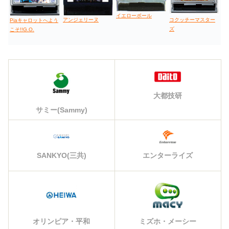
イエローボール
コクッチーマスター
アンジェリーヌ
Piaキャロットへよう
ズ
こそ!!G.O.
大都技研
サミー(Sammy)
エンターライズ
SANKYO(三共)
オリンピア・平和
ミズホ・メーシー