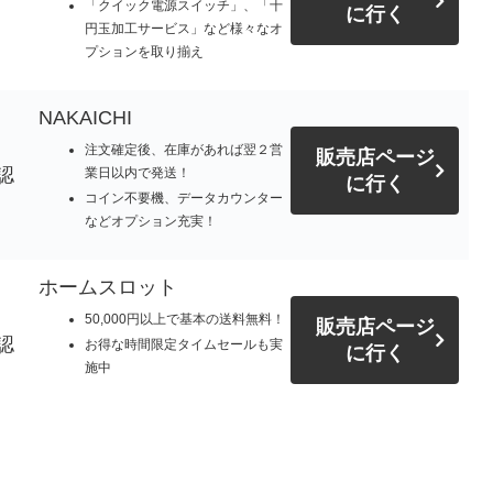
「クイック電源スイッチ」、「十
に行く
円玉加工サービス」など様々なオ
プションを取り揃え
NAKAICHI
注文確定後、在庫があれば翌２営
販売店ページ
認
業日以内で発送！
に行く
コイン不要機、データカウンター
などオプション充実！
ホームスロット
50,000円以上で基本の送料無料！
販売店ページ
認
お得な時間限定タイムセールも実
に行く
施中