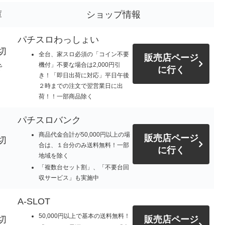
庫
ショップ情報
パチスロわっしょい
切
全台、家スロ必須の「コイン不要
販売店ページ
機付」不要な場合は2,000円引
で
に行く
き！「即日出荷に対応」平日午後
。
２時までの注文で翌営業日に出
荷！！一部商品除く
パチスロバンク
商品代金合計が50,000円以上の場
販売店ページ
切
合は、１台分のみ送料無料！一部
に行く
地域を除く
「複数台セット割」、「不要台回
収サービス」も実施中
A-SLOT
50,000円以上で基本の送料無料！
切
販売店ページ