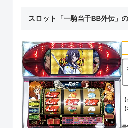
スロット「一騎当千BB外伝」
【
【
最