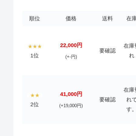
順位
価格
送料
在
22,000円
在庫
要確認
1位
れ
(+-円)
在庫
41,000円
要確認
れ
2位
(+19,000円)
す