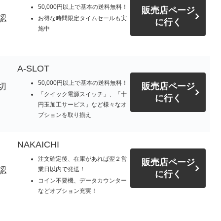
50,000円以上で基本の送料無料！
販売店ページ
認
お得な時間限定タイムセールも実
に行く
施中
A-SLOT
50,000円以上で基本の送料無料！
切
販売店ページ
「クイック電源スイッチ」、「十
に行く
円玉加工サービス」など様々なオ
プションを取り揃え
NAKAICHI
注文確定後、在庫があれば翌２営
販売店ページ
認
業日以内で発送！
に行く
コイン不要機、データカウンター
などオプション充実！