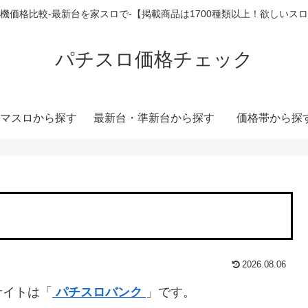
機価格比較-最新台を家スロで-【掲載商品は1700種類以上！欲しいス
パチスロ価格チェック
マスロから探す
最新台・準新台から探す
価格帯から探
2026.08.06
サイトは「
パチスロバンク
」です。