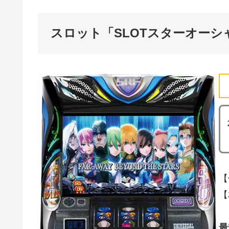
スロット「SLOTスターオーシ
【
【
最