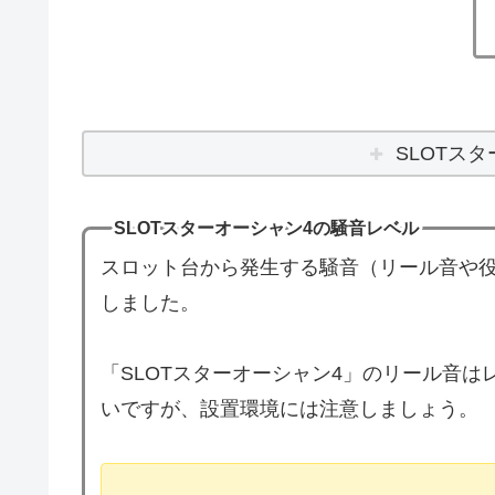
SLOTス
SLOTスターオーシャン4の騒音レベル
スロット台から発生する騒音（リール音や役
しました。
「SLOTスターオーシャン4」のリール音
いですが、設置環境には注意しましょう。