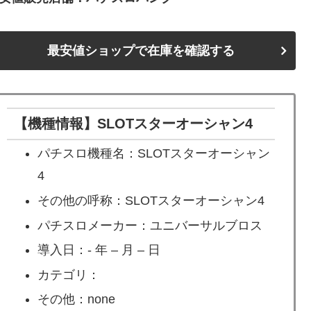
最安値ショップで在庫を確認する
【機種情報】SLOTスターオーシャン4
パチスロ機種名：SLOTスターオーシャン
4
その他の呼称：SLOTスターオーシャン4
パチスロメーカー：ユニバーサルブロス
導入日：- 年 – 月 – 日
カテゴリ：
その他：none