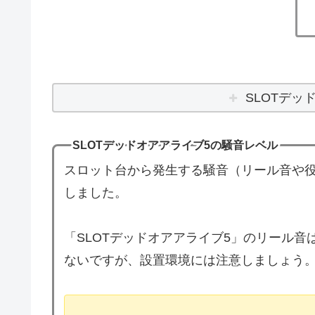
SLOTデッ
SLOTデッドオアアライブ5の騒音レベル
スロット台から発生する騒音（リール音や役
しました。
「SLOTデッドオアアライブ5」のリール
ないですが、設置環境には注意しましょう