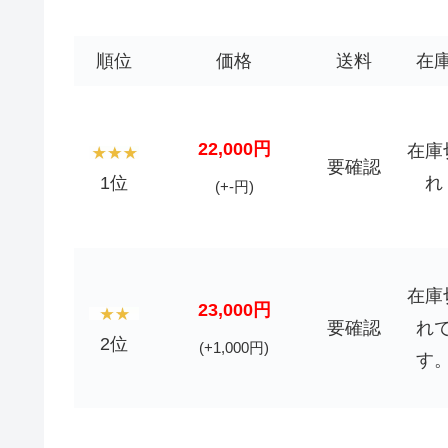
順位
価格
送料
在
22,000円
在庫
要確認
1位
れ
(+-円)
在庫
23,000円
要確認
れ
2位
(+1,000円)
す