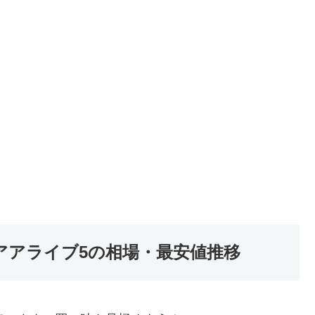
アアライブ5の相場・最安値推移