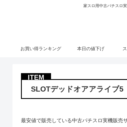
家スロ用中古パチスロ実
お買い得ランキング
本日の値下げ
ス
SLOTデッドオアアライブ5
最安値で販売している中古パチスロ実機販売