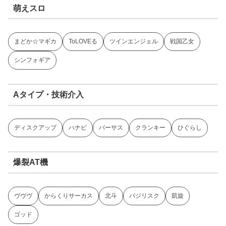
萌えスロ
まどか☆マギカ
ToLOVEる
ツインエンジェル
戦国乙女
シンフォギア
Aタイプ・技術介入
ディスクアップ
ハナビ
バーサス
クランキー
ひぐらし
爆裂AT機
ヴヴヴ
からくりサーカス
北斗
バジリスク
凱旋
ゴッド