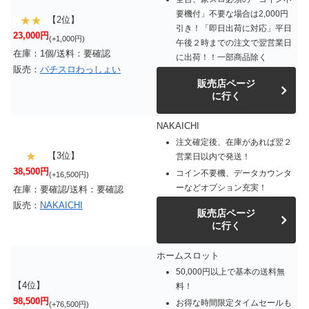
要機付」不要な場合は2,000円
【2位】
引き！「即日出荷に対応」平日
23,000円
(+1,000円)
午後２時までの注文で翌営業日
在庫：1個/送料：要確認
に出荷！！一部商品除く
販売：
パチスロわっしょい
販売店ページ
に行く
NAKAICHI
注文確定後、在庫があれば翌２
【3位】
営業日以内で発送！
38,500円
コイン不要機、データカウンタ
(+16,500円)
ーなどオプション充実！
在庫：要確認/送料：要確認
販売：
NAKAICHI
販売店ページ
に行く
ホームスロット
50,000円以上で基本の送料無
【4位】
料！
98,500円
お得な時間限定タイムセールも
(+76,500円)