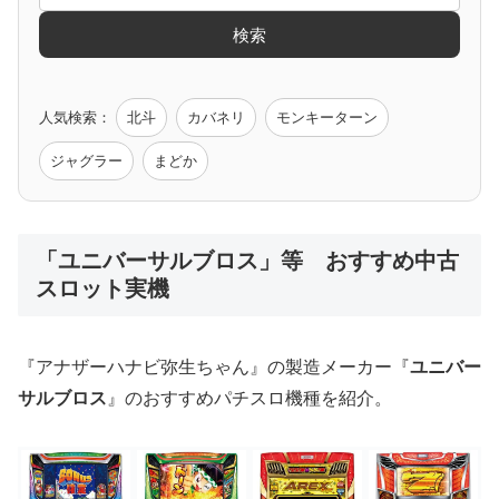
検索
ゲーム原作
人気検索：
北斗
カバネリ
モンキーターン
モンハン
バイオ
ペルソナ
ゴッドイーター
鉄拳
ジャグラー
まどか
低価格おすすめ
「ユニバーサルブロス」等 おすすめ中古
スロット実機
値下げ台
ディスクアップ
エウレカ
新鬼武者
ひぐらし
『アナザーハナビ弥生ちゃん』の製造メーカー『
ユニバー
サルブロス
』のおすすめパチスロ機種を紹介。