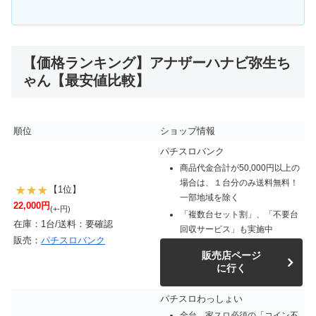
【価格ランキング】アナザーハナビ弥生ち
ゃん【最安値比較】
順位
ショップ情報
パチスロバンク
商品代金合計が50,000円以上の
場合は、１台分のみ送料無料！
【1位】
一部地域を除く
22,000円
(+-円)
「複数台セット割」、「不要台
在庫：1台/送料：要確認
回収サービス」も実施中
販売：
パチスロバンク
販売店ページ
に行く
パチスロわっしょい
全台、家スロ必須の「コイン不