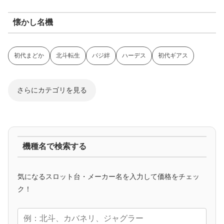
懐かし名機
初代まどか
北斗転生
バジ絆
ハーデス
初代ギアス
さらにカテゴリを見る
ジャグラー系
機種名で検索する
マイジャグ
ファンキー
アイム
ゴージャグ
ハッピー
気になるスロット台・メーカー名を入力して価格をチェッ
アニメタイアップ
ク！
エヴァ
コードギアス
化物語
炎炎ノ消防隊
ガンダム