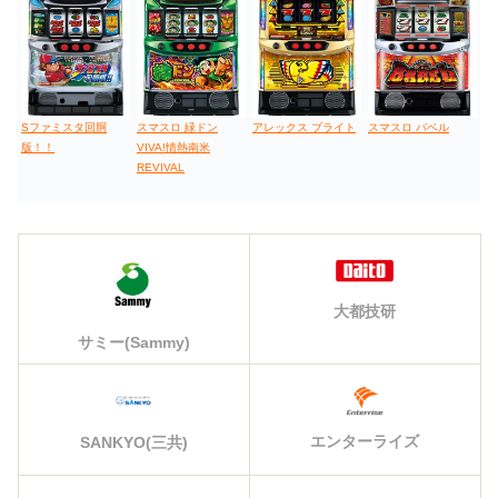
Sファミスタ回胴
スマスロ 緑ドン
アレックス ブライト
スマスロ バベル
版！！
VIVA!情熱南米
REVIVAL
大都技研
サミー(Sammy)
エンターライズ
SANKYO(三共)