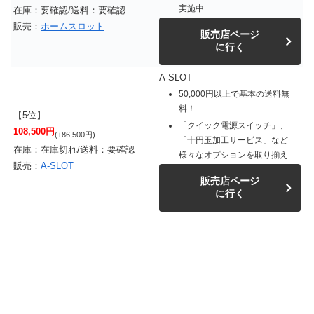
実施中
在庫：要確認/送料：要確認
販売：
ホームスロット
販売店ページ
に行く
A-SLOT
50,000円以上で基本の送料無
料！
【5位】
「クイック電源スイッチ」、
108,500円
(+86,500円)
「十円玉加工サービス」など
在庫：在庫切れ/送料：要確認
様々なオプションを取り揃え
販売：
A-SLOT
販売店ページ
に行く