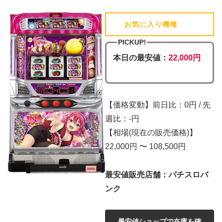
お気に入り機種
(追加済)
PICKUP!
本日の最安値：
22,000円
【価格変動】前日比：0円 / 先
週比：-円
【相場(現在の販売価格)】
22,000円 〜 108,500円
最安値販売店舗：パチスロバ
ンク
最安値ショップで在庫を確