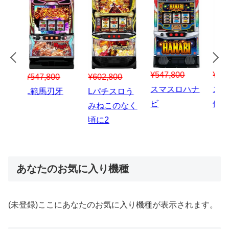
¥547,800
¥150,000
00
¥1,867,800
¥3
スマスロハナ
スマスロ秘宝
スロう
Lパチスロ 炎
ス
ビ
伝
のなく
炎ノ消防隊2
6
あなたのお気に入り機種
(未登録)ここにあなたのお気に入り機種が表示されます。