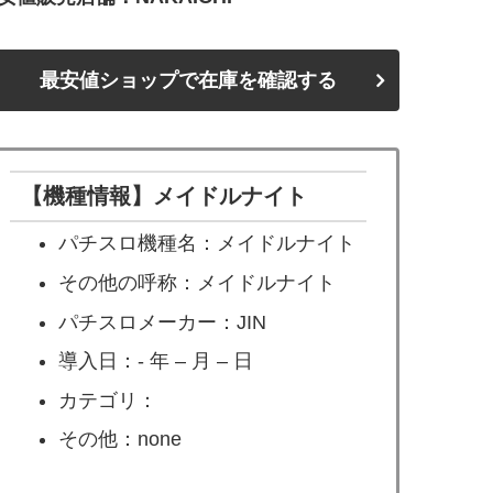
最安値ショップで在庫を確認する
【機種情報】メイドルナイト
パチスロ機種名：メイドルナイト
その他の呼称：メイドルナイト
パチスロメーカー：JIN
導入日：- 年 – 月 – 日
カテゴリ：
その他：none