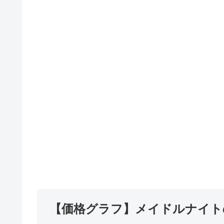
【価格グラフ】メイドルナイト