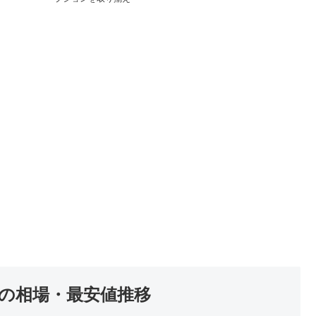
の相場・最安値推移