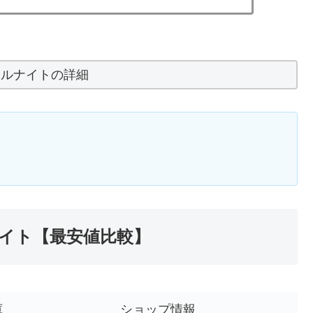
ドルナイトの詳細
イト【最安値比較】
庫
ショップ情報