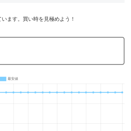
ています。買い時を見極めよう！