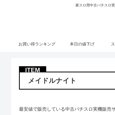
家スロ用中古パチスロ実
お買い得ランキング
本日の値下げ
ス
メイドルナイト
最安値で販売している中古パチスロ実機販売