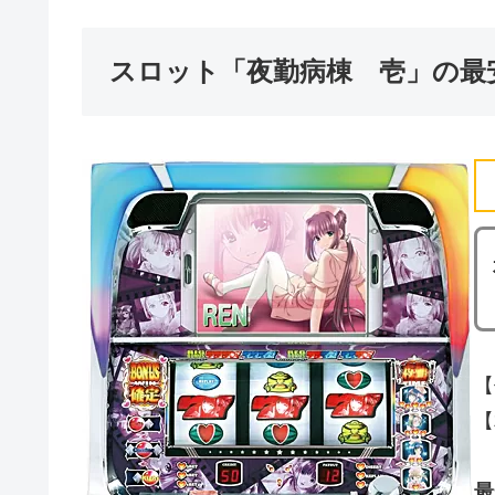
スロット「夜勤病棟 壱」の最
【
【
最