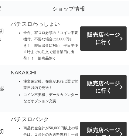
庫
ショップ情報
パチスロわっしょい
切
全台、家スロ必須の「コイン不要
販売店ページ
機付」不要な場合は2,000円引
で
に行く
き！「即日出荷に対応」平日午後
。
２時までの注文で翌営業日に出
荷！！一部商品除く
NAKAICHI
注文確定後、在庫があれば翌２営
販売店ページ
認
業日以内で発送！
に行く
コイン不要機、データカウンター
などオプション充実！
パチスロバンク
商品代金合計が50,000円以上の場
販売店ページ
切
合は、１台分のみ送料無料！一部