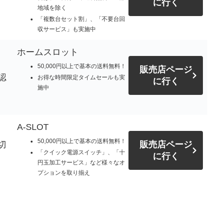
に行く
地域を除く
「複数台セット割」、「不要台回
収サービス」も実施中
ホームスロット
50,000円以上で基本の送料無料！
販売店ページ
認
お得な時間限定タイムセールも実
に行く
施中
A-SLOT
50,000円以上で基本の送料無料！
切
販売店ページ
「クイック電源スイッチ」、「十
に行く
円玉加工サービス」など様々なオ
プションを取り揃え