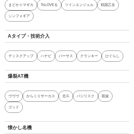
まどか☆マギカ
ToLOVEる
ツインエンジェル
戦国乙女
シンフォギア
Aタイプ・技術介入
ディスクアップ
ハナビ
バーサス
クランキー
ひぐらし
爆裂AT機
ヴヴヴ
からくりサーカス
北斗
バジリスク
凱旋
ゴッド
懐かし名機