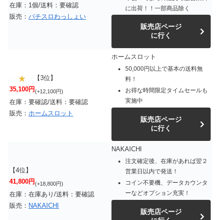
在庫：1個/送料：要確認
に出荷！！一部商品除く
販売：
パチスロわっしょい
販売店ページ
に行く
ホームスロット
50,000円以上で基本の送料無
【3位】
料！
35,100円
お得な時間限定タイムセールも
(+12,100円)
実施中
在庫：要確認/送料：要確認
販売：
ホームスロット
販売店ページ
に行く
NAKAICHI
注文確定後、在庫があれば翌２
【4位】
営業日以内で発送！
41,800円
コイン不要機、データカウンタ
(+18,800円)
ーなどオプション充実！
在庫：在庫あり/送料：要確認
販売：
NAKAICHI
販売店ページ