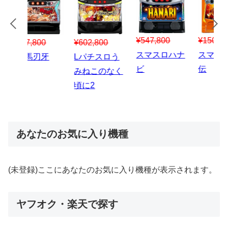
¥547,800
¥150,000
00
¥1,867,800
¥3
スマスロハナ
スマスロ秘宝
スロう
Lパチスロ 炎
ス
ビ
伝
のなく
炎ノ消防隊2
6
あなたのお気に入り機種
(未登録)ここにあなたのお気に入り機種が表示されます。
ヤフオク・楽天で探す