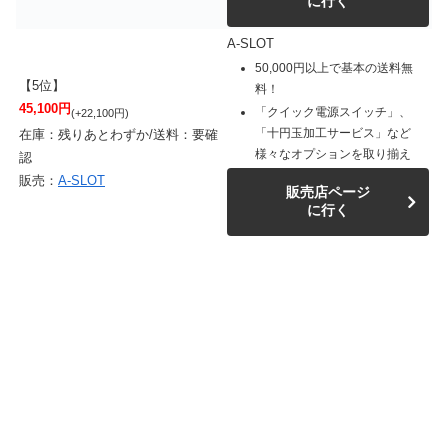
に行く
A-SLOT
50,000円以上で基本の送料無
【5位】
料！
45,100円
「クイック電源スイッチ」、
(+22,100円)
「十円玉加工サービス」など
在庫：残りあとわずか/送料：要確
様々なオプションを取り揃え
認
販売：
A-SLOT
販売店ページ
に行く