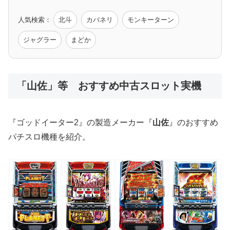
人気検索：
北斗
カバネリ
モンキーターン
モンハン
バイオ
ペルソナ
ゴッドイーター
鉄拳
ジャグラー
まどか
低価格おすすめ
「山佐」等 おすすめ中古スロット実機
値下げ台
ディスクアップ
エウレカ
新鬼武者
ひぐらし
『ゴッドイーター2』の製造メーカー『
山佐
』のおすすめ
パチスロ機種を紹介。