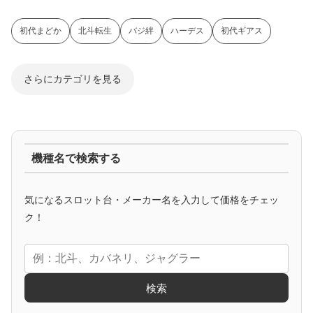
初代まどか
北斗転生
バジ絆
ハーデス
初代ギアス
さらにカテゴリを見る
ジャグラー系
機種名で検索する
マイジャグ
ファンキー
アイム
ゴージャグ
ハッピー
気になるスロット台・メーカー名を入力して価格をチェッ
アニメタイアップ
ク！
エヴァ
コードギアス
化物語
炎炎ノ消防隊
ガンダム
検索
ゲーム原作