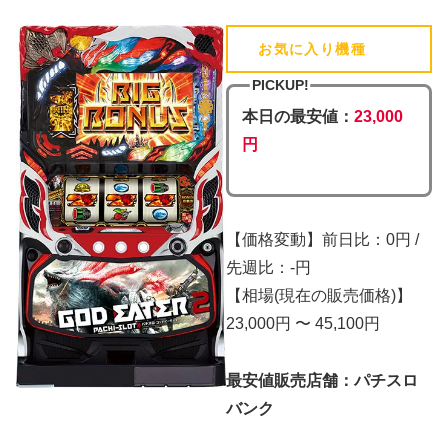
お気に入り機種
(追加済)
PICKUP!
本日の最安値：
23,000
円
【価格変動】前日比：0円 /
先週比：-円
【相場(現在の販売価格)】
23,000円 〜 45,100円
最安値販売店舗：パチスロ
バンク