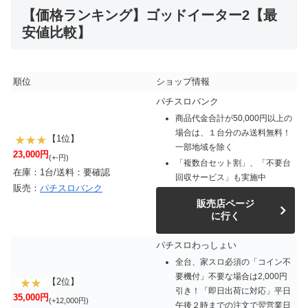
【価格ランキング】ゴッドイーター2【最
安値比較】
順位
ショップ情報
パチスロバンク
商品代金合計が50,000円以上の
場合は、１台分のみ送料無料！
【1位】
一部地域を除く
23,000円
(+-円)
「複数台セット割」、「不要台
在庫：1台/送料：要確認
回収サービス」も実施中
販売：
パチスロバンク
販売店ページ
に行く
パチスロわっしょい
全台、家スロ必須の「コイン不
要機付」不要な場合は2,000円
【2位】
引き！「即日出荷に対応」平日
35,000円
(+12,000円)
午後２時までの注文で翌営業日